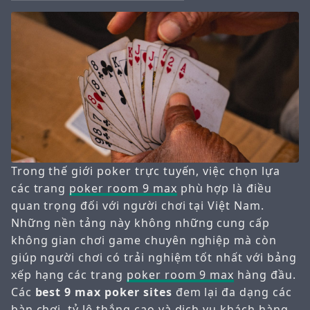
Trong thế giới poker trực tuyến, việc chọn lựa
các trang
poker room 9 max
phù hợp là điều
quan trọng đối với người chơi tại Việt Nam.
Những nền tảng này không những cung cấp
không gian chơi game chuyên nghiệp mà còn
giúp người chơi có trải nghiệm tốt nhất với bảng
xếp hạng các trang
poker room 9 max
hàng đầu.
Các
best 9 max poker sites
đem lại đa dạng các
bàn chơi, tỷ lệ thắng cao và dịch vụ khách hàng