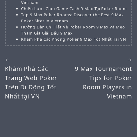
Vietnam
Chiến Lược Chơi Game Cash 9 Max Tại Poker Room
Top 9 Max Poker Rooms: Discover the Best 9 Max
Poker Sites in Vietnam
Hướng Dẫn Chi Tiết Về Poker Room 9 Max và Mẹo
Tham Gia Giải Đấu 9 Max
Khám Phá Các Phòng Poker 9 Max Tốt Nhất Tại VN
Khám Phá Các
9 Max Tournament
Trang Web Poker
Tips for Poker
Trên Di Động Tốt
Room Players in
Nhất tại VN
Vietnam