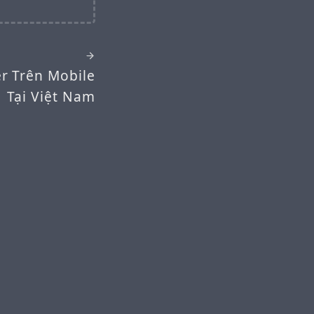
r Trên Mobile
Tại Việt Nam