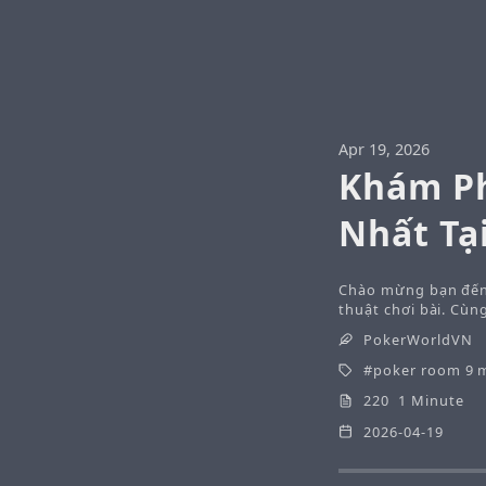
Apr 19, 2026
Khám Ph
Nhất Tạ
Chào mừng bạn đến 
thuật chơi bài. Cùn
PokerWorldVN
poker room 9 
220 1 Minute
2026-04-19