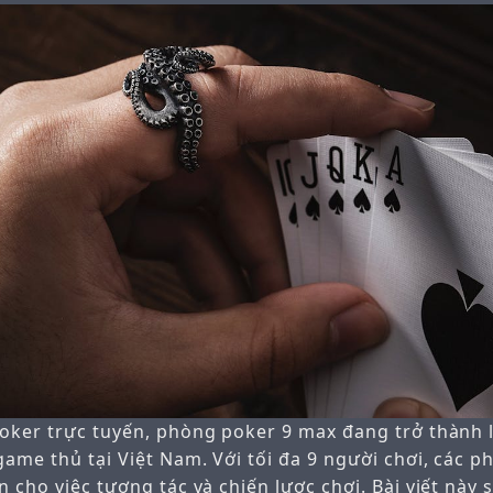
poker trực tuyến, phòng poker 9 max đang trở thành
game thủ tại Việt Nam. Với tối đa 9 người chơi, các p
n cho việc tương tác và chiến lược chơi. Bài viết này s