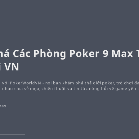
á Các Phòng Poker 9 Max 
i VN
với PokerWorldVN - nơi bạn khám phá thế giới poker, trò chơi đ
g nhau chia sẻ mẹo, chiến thuật và tin tức nóng hổi về game yêu t
max