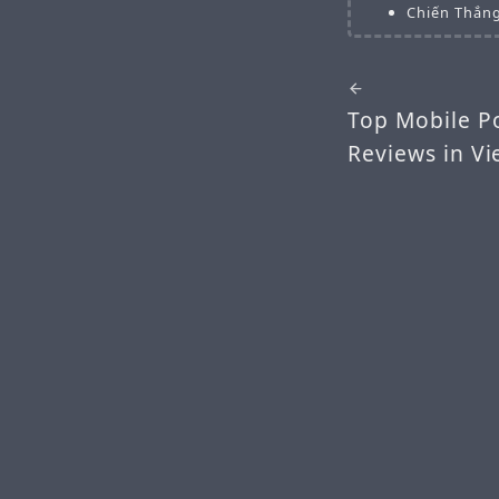
Chiến Thắn
Top Mobile P
Reviews in V