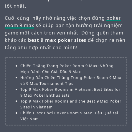
tốt nhất.
Cuối cùng, hãy nhớ rằng việc chọn đúng
poker
room 9 max
sẽ giúp bạn tận hưởng trải nghiệm
game một cách trọn vẹn nhất. Đừng quên tham
khảo các
best 9 max poker sites
để chọn ra nền
tảng phù hợp nhất cho mình!
Chiến Thắng Trong Poker Room 9 Max: Những
Mẹo Dành Cho Giải Đấu 9 Max
Hướng Dẫn Chiến Thắng Trong Poker Room 9 Max
và 9 Max Tournament Tips
Top 9 Max Poker Rooms in Vietnam: Best Sites for
9 Max Poker Enthusiasts
Top 9 Max Poker Rooms and the Best 9 Max Poker
Sites in Vietnam
Chiến Lược Chơi Poker Room 9 Max Hiệu Quả tại
Việt Nam