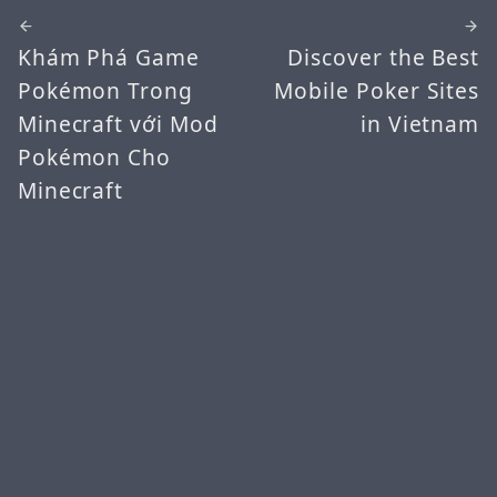
Khám Phá Game
Discover the Best
Pokémon Trong
Mobile Poker Sites
Minecraft với Mod
in Vietnam
Pokémon Cho
Minecraft