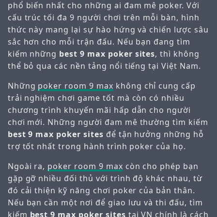
phổ biến nhất cho những ai đam mê poker. Với
cấu trúc tối đa 9 người chơi trên mỗi bàn, hình
thức này mang lại sự hào hứng và chiến lược sâu
sắc hơn cho mỗi trận đấu. Nếu bạn đang tìm
kiếm những
best 9 max poker sites
, thì không
thể bỏ qua các nền tảng nổi tiếng tại Việt Nam.
Những
poker room 9 max
không chỉ cung cấp
trải nghiệm chơi game tốt mà còn có nhiều
chương trình khuyến mãi hấp dẫn cho người
chơi mới. Những người đam mê thường tìm kiếm
best 9 max poker sites
để tận hưởng những hỗ
trợ tốt nhất trong hành trình poker của họ.
Ngoài ra,
poker room 9 max
còn cho phép bạn
gặp gỡ nhiều đối thủ với trình độ khác nhau, từ
đó cải thiện kỹ năng chơi poker của bản thân.
Nếu bạn cần một nơi để giao lưu và thi đấu, tìm
kiếm
best 9 max poker sites
tại VN chính là cách