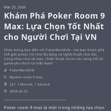
Mar 25, 2026
Khám Phá Poker Room 9
Max: Lựa Chọn Tốt Nhất
cho Người Chơi Tại VN
Chào mừng bạn đến với PokerWorldVN - nơi bạn khám phá
thế giới poker, trò chơi đa dạng và nghệ thuật chơi bài.
Cùng nhau chia sẻ mẹo, chiến thuật và tin tức nóng hổi về
game yêu thích tại Việt Nam!
PokerWorldVN
poker room 9 max
227 1 Minute, 1 Second
2026-03-25
Poker room 9 max là một trong những lựa chọn