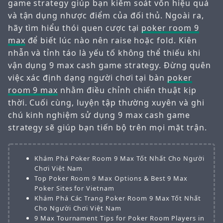
game strategy giúp bạn kiểm soát vốn hiệu quả
và tận dụng nhược điểm của đối thủ. Ngoài ra,
hãy tìm hiểu thói quen cược tại
poker room 9
max
để biết lúc nào nên raise hoặc fold. Kiên
nhẫn và tỉnh táo là yếu tố không thể thiếu khi
vận dụng 9 max cash game strategy. Đừng quên
việc xác định dạng người chơi tại bàn
poker
room 9 max
nhằm điều chỉnh chiến thuật kịp
thời. Cuối cùng, luyện tập thường xuyên và ghi
chú kinh nghiệm sử dụng 9 max cash game
strategy sẽ giúp bạn tiến bộ trên mọi mặt trận.
Khám Phá Poker Room 9 Max Tốt Nhất Cho Người
Chơi Việt Nam
Top Poker Room 9 Max Options & Best 9 Max
Poker Sites for Vietnam
Khám Phá Các Trang Poker Room 9 Max Tốt Nhất
Cho Người Chơi Việt Nam
9 Max Tournament Tips for Poker Room Players in