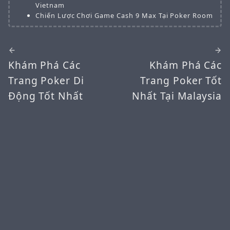
Vietnam
Chiến Lược Chơi Game Cash 9 Max Tại Poker Room
Khám Phá Các
Khám Phá Các
Trang Poker Di
Trang Poker Tốt
Động Tốt Nhất
Nhất Tại Malaysia