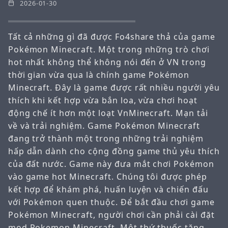
2026-01-30
Tất cả những gì đã được Fo4share thả của game
Pokémon Minecraft. Một trong những trò chơi
hot nhất không thể không nói đến ở VN trong
thời gian vừa qua là chính game Pokémon
Minecraft. Đây là game được rất nhiều người yêu
thích khi kết hợp vừa bắn loa, vừa chơi hoạt
động chế ít hơn một loạt VnMinecraft. Mạn tải
về và trải nghiệm. Game Pokémon Minecraft
đang trở thành một trong những trải nghiệm
hấp dẫn dành cho cộng đồng game thủ yêu thích
của đất nước. Game này đưa mắt chơi Pokémon
vào game hot Minecraft. Chúng tôi được phép
kết hợp để khám phá, huấn luyện và chiến đấu
với Pokémon quen thuộc. Để bắt đầu chơi game
Pokémon Minecraft, người chơi cần phải cài đặt
mod Pokemon Minecraft. Một thứ thuốc tăng